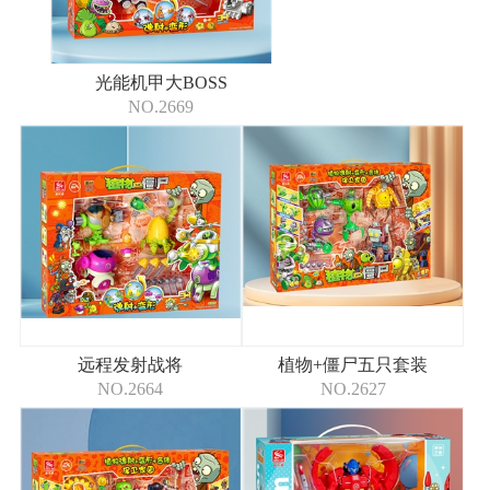
光能机甲大BOSS
NO.2669
远程发射战将
植物+僵尸五只套装
NO.2664
NO.2627