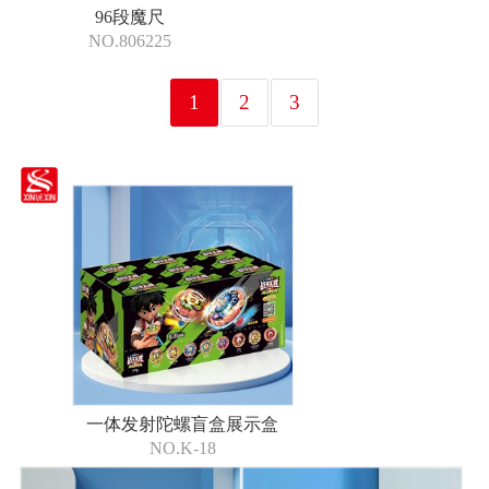
96段魔尺
NO.806225
1
2
3
一体发射陀螺盲盒展示盒
NO.K-18