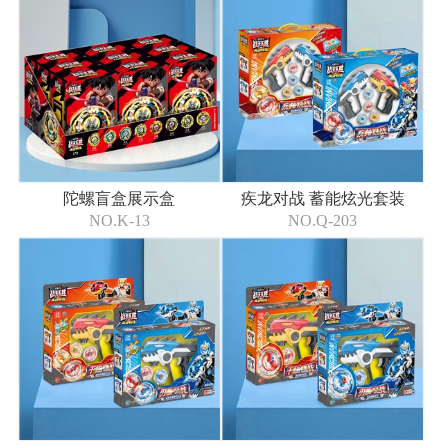
陀螺盲盒展示盒
疾龙对战 蓄能炫光套装
NO.K-13
NO.Q-203