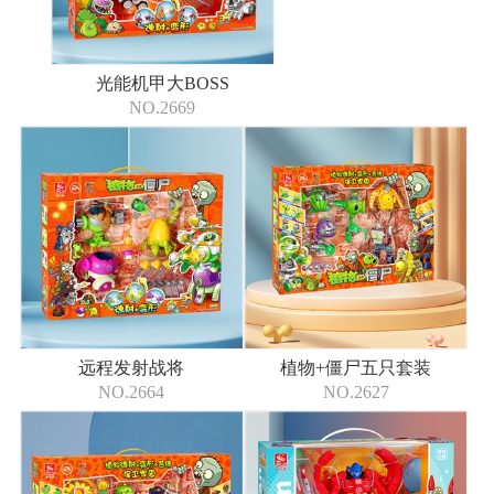
光能机甲大BOSS
NO.2669
远程发射战将
植物+僵尸五只套装
NO.2664
NO.2627