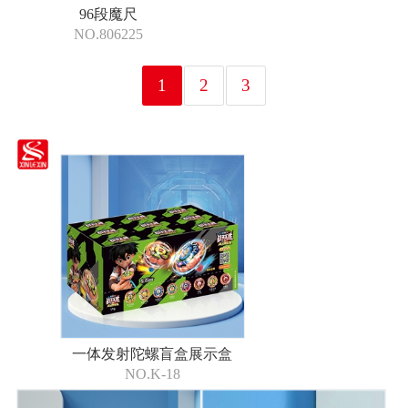
96段魔尺
NO.806225
1
2
3
一体发射陀螺盲盒展示盒
NO.K-18