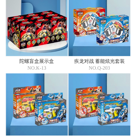
陀螺盲盒展示盒
疾龙对战 蓄能炫光套装
NO.K-13
NO.Q-203