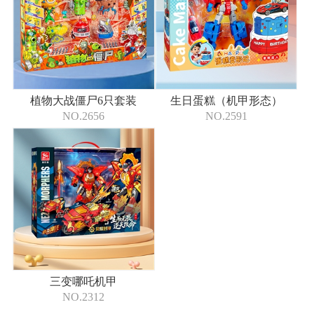
植物大战僵尸6只套装
生日蛋糕（机甲形态）
NO.2656
NO.2591
三变哪吒机甲
NO.2312