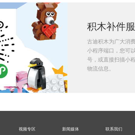
积木补件
古迪积木为广大消
小程序端口，您可
号，或直接扫描小
物流信息。
视频专区
新闻媒体
联系我们