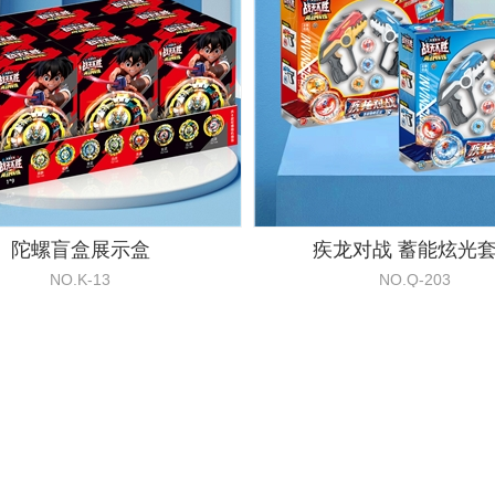
陀螺盲盒展示盒
疾龙对战 蓄能炫光
NO.K-13
NO.Q-203