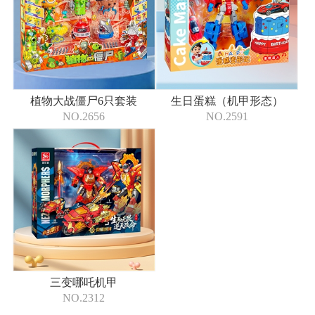
植物大战僵尸6只套装
生日蛋糕（机甲形态）
NO.2656
NO.2591
三变哪吒机甲
NO.2312