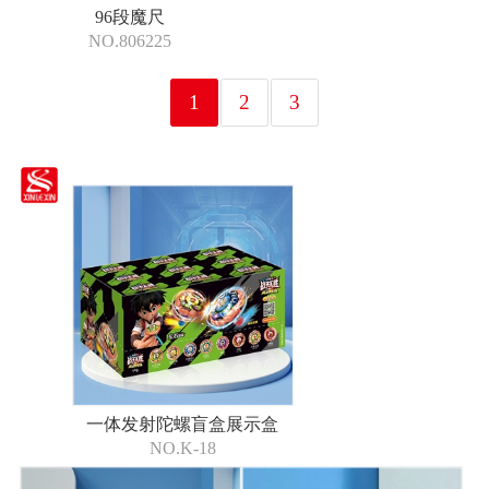
96段魔尺
NO.806225
1
2
3
一体发射陀螺盲盒展示盒
NO.K-18