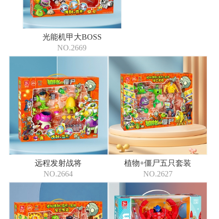
光能机甲大BOSS
NO.2669
远程发射战将
植物+僵尸五只套装
NO.2664
NO.2627