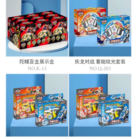
陀螺盲盒展示盒
疾龙对战 蓄能炫光套装
NO.K-13
NO.Q-203