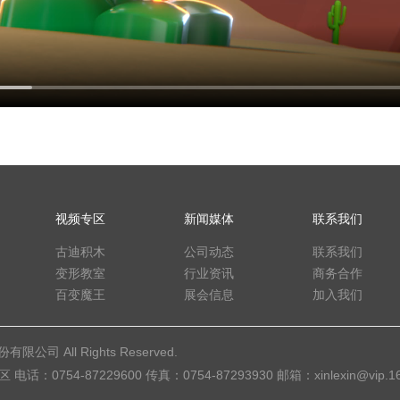
视频专区
新闻媒体
联系我们
古迪积木
公司动态
联系我们
变形教室
行业资讯
商务合作
百变魔王
展会信息
加入我们
公司 All Rights Reserved.
54-87229600 传真：0754-87293930 邮箱：xinlexin@vip.16