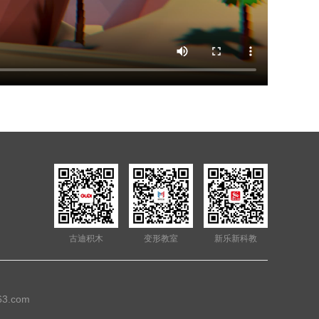
古迪积木
变形教室
新乐新科教
3.com