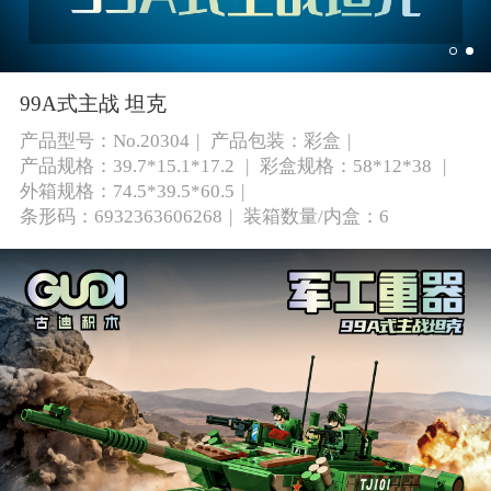
99A式主战 坦克
产品型号：No.20304
产品包装：彩盒
产品规格：39.7*15.1*17.2
彩盒规格：58*12*38
外箱规格：74.5*39.5*60.5
条形码：6932363606268
装箱数量/内盒：6