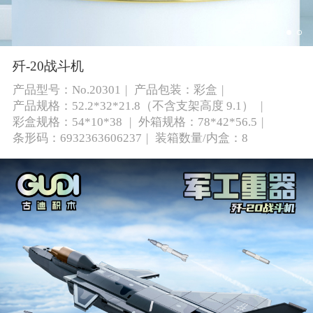
歼-20战斗机
产品型号：No.20301
产品包装：彩盒
产品规格：52.2*32*21.8（不含支架高度 9.1）
彩盒规格：54*10*38
外箱规格：78*42*56.5
条形码：6932363606237
装箱数量/内盒：8