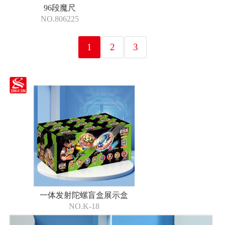
96段魔尺
NO.806225
1
2
3
一体发射陀螺盲盒展示盒
NO.K-18