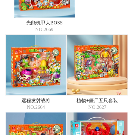
光能机甲大BOSS
NO.2669
远程发射战将
植物+僵尸五只套装
NO.2664
NO.2627