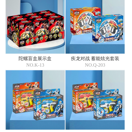
陀螺盲盒展示盒
疾龙对战 蓄能炫光套装
NO.K-13
NO.Q-203