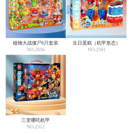
植物大战僵尸6只套装
生日蛋糕（机甲形态）
NO.2656
NO.2591
三变哪吒机甲
NO.2312