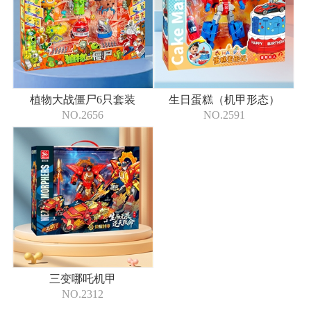
植物大战僵尸6只套装
生日蛋糕（机甲形态）
NO.2656
NO.2591
三变哪吒机甲
NO.2312