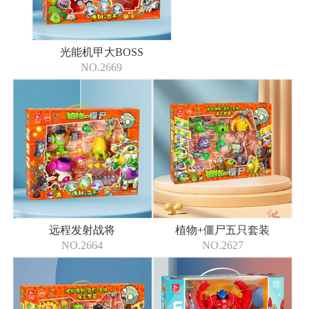
光能机甲大BOSS
NO.2669
远程发射战将
植物+僵尸五只套装
NO.2664
NO.2627