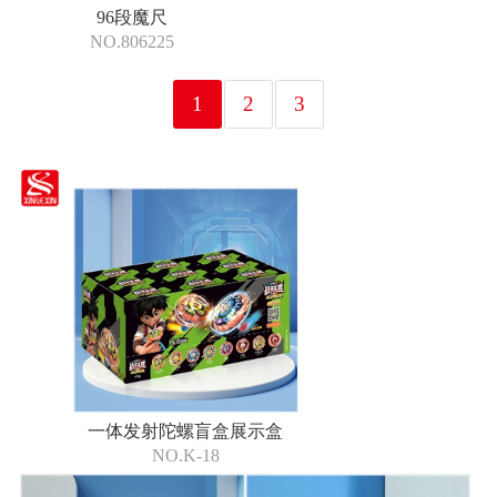
96段魔尺
NO.806225
1
2
3
一体发射陀螺盲盒展示盒
NO.K-18