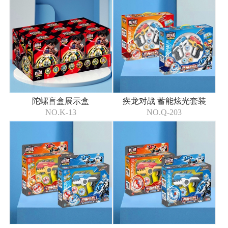
陀螺盲盒展示盒
疾龙对战 蓄能炫光套装
NO.K-13
NO.Q-203