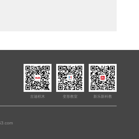
古迪积木
变形教室
新乐新科教
3.com