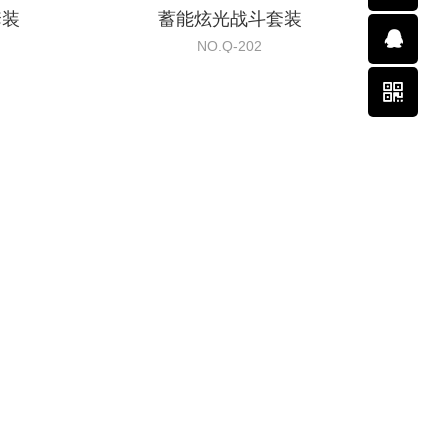
套装
蓄能炫光战斗套装
NO.Q-202