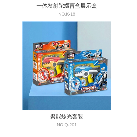
一体发射陀螺盲盒展示盒
NO.K-18
聚能炫光套装
NO.Q-201