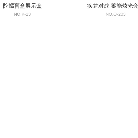
陀螺盲盒展示盒
疾龙对战 蓄能炫光
NO.K-13
NO.Q-203