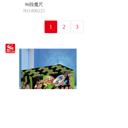
96段魔尺
NO.806225
1
2
3
一体发射陀螺盲盒展示盒
NO.K-18