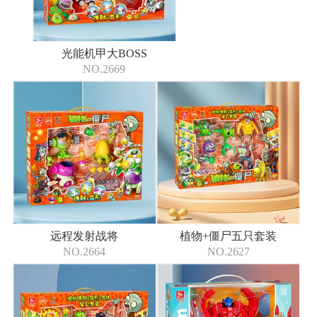
光能机甲大BOSS
NO.2669
远程发射战将
植物+僵尸五只套装
NO.2664
NO.2627